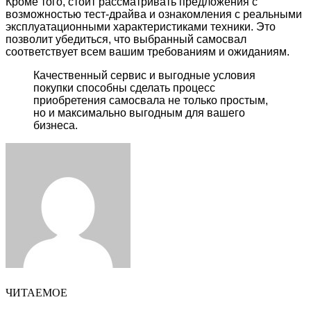
Кроме того, стоит рассматривать предложения с
возможностью тест-драйва и ознакомления с реальными
эксплуатационными характеристиками техники. Это
позволит убедиться, что выбранный самосвал
соответствует всем вашим требованиям и ожиданиям.
Качественный сервис и выгодные условия
покупки способны сделать процесс
приобретения самосвала не только простым,
но и максимально выгодным для вашего
бизнеса.
Facebook
Twitter
LinkedIn
Tumblr
Pinterest
Reddit
VKontakte
Odnoklassniki
Skype
WhatsApp
Telegram
Viber
Share
Print
via
Email
ЧИТАЕМОЕ