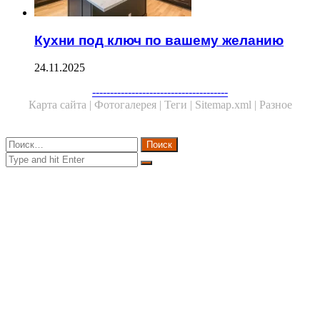
Кухни под ключ по вашему желанию
24.11.2025
Facebook
Twitter
WhatsApp
Telegram
--------------------------------------
Карта сайта |
Фотогалерея |
Теги |
Sitemap.xml |
Разное
Close
Найти:
Close
Search
for