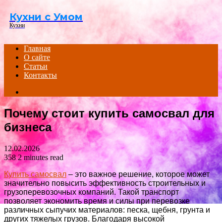
Menu
Кухни с Умом
Кухни
Главная
О сайте
Статьи
Контакты
Search
for
Почему стоит купить самосвал для
бизнеса
12.02.2026
358
2 minutes read
Купить самосвал
– это важное решение, которое может
значительно повысить эффективность строительных и
грузоперевозочных компаний. Такой транспорт
позволяет экономить время и силы при перевозке
различных сыпучих материалов: песка, щебня, грунта и
других тяжелых грузов. Благодаря высокой