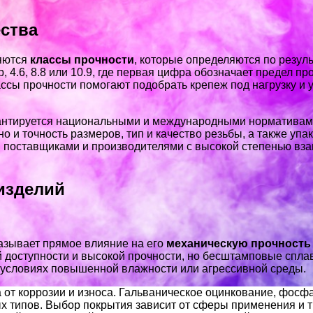
ества
ляются
классы прочности
, которые определяются по резул
4.6, 8.8 или 10.9, где первая цифра обозначает предел про
ссы прочности помогают подобрать крепеж под нагрузку и у
нтируется национальными и международными нормативами,
о и точность размеров, тип и качество резьбы, а также упа
и поставщиками и производителями с высокой степенью в
изделий
казывает прямое влияние на его
механическую прочность
й доступности и высокой прочности, но бесштамповые спл
в условиях повышенной влажности или агрессивной среды.
 от коррозии и износа. Гальваническое оцинкование, фосф
 типов. Выбор покрытия зависит от сферы применения и т