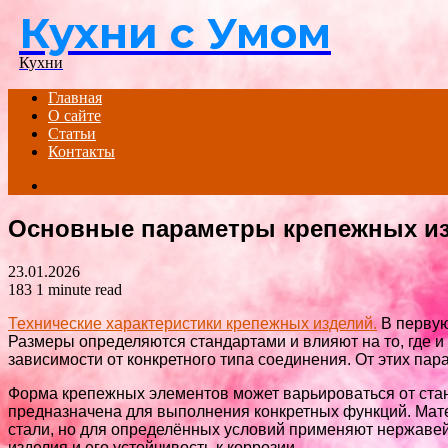
Кухни с Умом
Menu
Кухни
Главная
О сайте
Статьи
Контакты
Search
for
Основные параметры крепежных и
23.01.2026
183
1 minute read
Технические характеристики крепежных изделий.
В первую
Размеры определяются стандартами и влияют на то, где и
зависимости от конкретного типа соединения. От этих пар
Форма крепежных элементов может варьироваться от стан
предназначена для выполнения конкретных функций. Мат
стали, но для определённых условий применяют нержавейк
изделия и его устойчивость к коррозии.