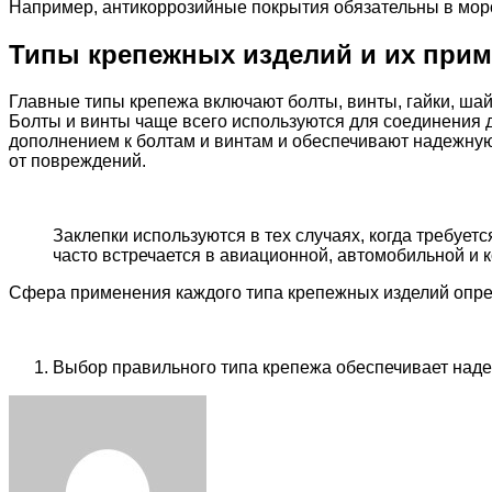
Например, антикоррозийные покрытия обязательны в морс
Типы крепежных изделий и их при
Главные типы крепежа включают болты, винты, гайки, шай
Болты и винты чаще всего используются для соединения 
дополнением к болтам и винтам и обеспечивают надежну
от повреждений.
Заклепки используются в тех случаях, когда требует
часто встречается в авиационной, автомобильной и
Сфера применения каждого типа крепежных изделий опре
Выбор правильного типа крепежа обеспечивает надеж
Facebook
Twitter
LinkedIn
Tumblr
Pinterest
Reddit
VKontakte
Odnoklassniki
Skype
WhatsApp
Telegram
Viber
Share
Print
via
Email