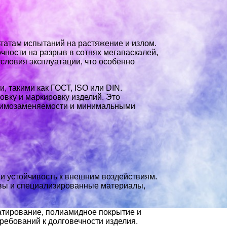
ьтатам испытаний на растяжение и излом.
чности на разрыв в сотнях мегапаскалей,
словия эксплуатации, что особенно
 такими как ГОСТ, ISO или DIN.
ковку и маркировку изделий. Это
заимозаменяемости и минимальными
и устойчивость к внешним воздействиям.
авы и специализированные материалы,
атирование, полиамидное покрытие и
ребований к долговечности изделия.