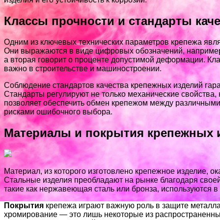
Классы прочности и стандарты кач
Одним из ключевых технических параметров крепежа яв
Они выражаются в виде цифровых обозначений, например, 
а вторая говорит о проценте допустимой деформации. Кла
важно в строительстве и машиностроении.
Соблюдение стандартов качества крепежных изделий гара
Стандарты регулируют не только механические свойства, н
позволяет обеспечить обмен крепежом между различным
рисками ошибочного выбора.
Материалы и покрытия крепежных 
Материал, из которого изготовлено крепежное изделие, о
Стальные изделия преобладают на рынке благодаря свое
такие как нержавеющая сталь или бронза, используются 
Покрытия
крепежа играют важную роль в защите металла
хромирование — это лишь некоторые из распространенных