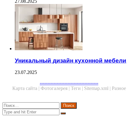
27.08.2025
Уникальный дизайн кухонной мебели
23.07.2025
Facebook
Twitter
WhatsApp
Telegram
--------------------------------------
Карта сайта |
Фотогалерея |
Теги |
Sitemap.xml |
Разное
Close
Найти:
Close
Search
for