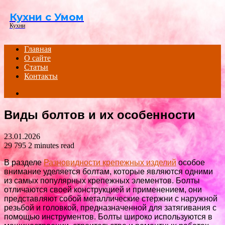
Menu
Кухни с Умом
Кухни
Главная
О сайте
Статьи
Контакты
Search
for
Виды болтов и их особенности
23.01.2026
29 795
2 minutes read
В разделе
Разновидности крепежных изделий
особое
внимание уделяется болтам, которые являются одними
из самых популярных крепежных элементов. Болты
отличаются своей конструкцией и применением, они
представляют собой металлические стержни с наружной
резьбой и головкой, предназначенной для затягивания с
помощью инструментов. Болты широко используются в