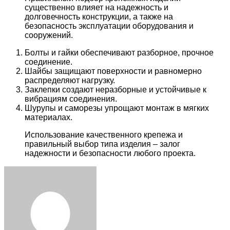
существенно влияет на надежность и
долговечность конструкции, а также на
безопасность эксплуатации оборудования и
сооружений.
Болты и гайки обеспечивают разборное, прочное
соединение.
Шайбы защищают поверхности и равномерно
распределяют нагрузку.
Заклепки создают неразборные и устойчивые к
вибрациям соединения.
Шурупы и саморезы упрощают монтаж в мягких
материалах.
Использование качественного крепежа и
правильный выбор типа изделия – залог
надежности и безопасности любого проекта.
Facebook
Twitter
LinkedIn
Tumblr
Pinterest
Reddit
VKontakte
Odnoklassniki
Skype
WhatsApp
Telegram
Viber
Share
Print
via
Email