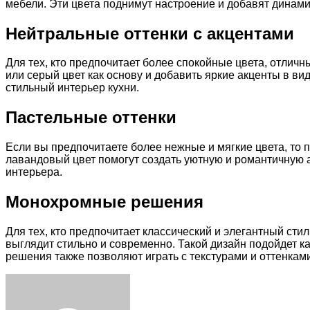
мебели. Эти цвета поднимут настроение и добавят динами
Нейтральные оттенки с акцентами
Для тех, кто предпочитает более спокойные цвета, отлич
или серый цвет как основу и добавить яркие акценты в в
стильный интерьер кухни.
Пастельные оттенки
Если вы предпочитаете более нежные и мягкие цвета, то 
лавандовый цвет помогут создать уютную и романтичную 
интерьера.
Монохромные решения
Для тех, кто предпочитает классический и элегантный ст
выглядит стильно и современно. Такой дизайн подойдет к
решения также позволяют играть с текстурами и оттенкам
Facebook
Twitter
LinkedIn
Tumblr
Pinterest
Reddit
VKontakte
Odnoklassniki
Skype
WhatsApp
Telegram
Viber
Share
Print
via
Email