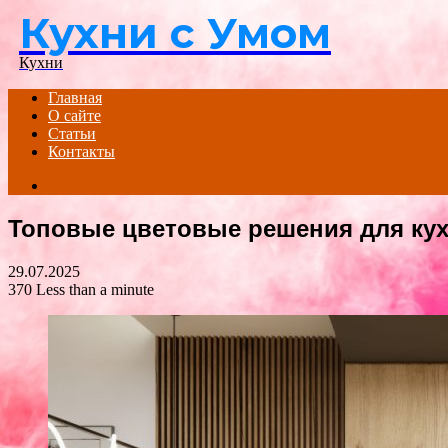
Кухни с Умом
Menu
Кухни
Главная
О сайте
Статьи
Контакты
Search
for
Топовые цветовые решения для ку
29.07.2025
370
Less than a minute