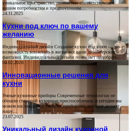
уникальное пространство, полностью соответствующее
вашим потребностям и предпочтениям.…
24.11.2025
Кухни под ключ по вашему
желанию
Индивидуальный дизайн Создание кухни под ключ — это
возможность воплотить в жизнь все ваши дизайнерские
фантазии. Индивидуальный дизайн позволяет подобрать…
04.02.2026
Инновационные решения для
кухни
Умные кухонные приборы Современные технологии не
обошли стороной кухонные приспособления, и сегодня мы
можем наслаждаться умными приборами, которые делают
нашу…
23.07.2025
Уникальный дизайн кухонной