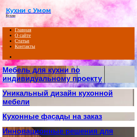
Menu
Кухни с Умом
Кухни
Главная
О сайте
Статьи
Контакты
Search
for
Мебель для кухни по
индивидуальному проекту
Уникальный дизайн кухонной
мебели
Кухонные фасады на заказ
Инновационные решения для