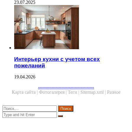
23.07.2025
Интерьер кухни с учетом всех
пожеланий
19.04.2026
Facebook
Twitter
WhatsApp
Telegram
--------------------------------------
Карта сайта |
Фотогалерея |
Теги |
Sitemap.xml |
Разное
Close
Найти:
Close
Search
for