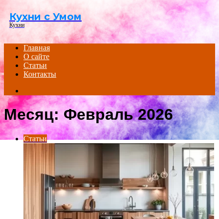
Menu
Кухни с Умом
Кухни
Главная
О сайте
Статьи
Контакты
Search
for
Месяц:
Февраль 2026
Статьи