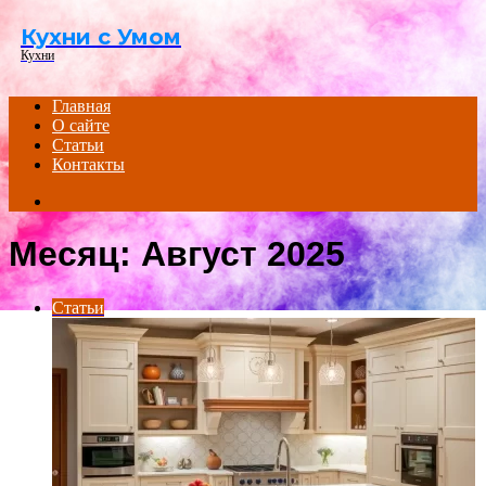
Menu
Кухни с Умом
Кухни
Главная
О сайте
Статьи
Контакты
Search
for
Месяц:
Август 2025
Статьи