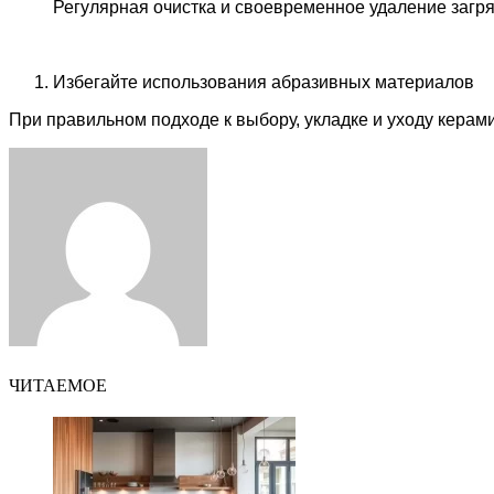
Регулярная очистка и своевременное удаление загря
Избегайте использования абразивных материалов
При правильном подходе к выбору, укладке и уходу керам
Facebook
Twitter
LinkedIn
Tumblr
Pinterest
Reddit
VKontakte
Odnoklassniki
Skype
WhatsApp
Telegram
Viber
Share
Print
via
Email
ЧИТАЕМОЕ