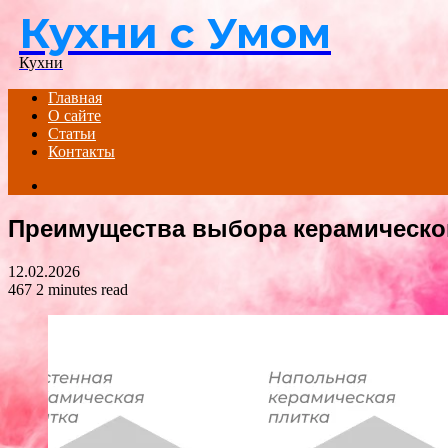
Кухни с Умом
Menu
Кухни
Главная
О сайте
Статьи
Контакты
Search
for
Преимущества выбора керамической
12.02.2026
467
2 minutes read