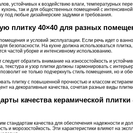
алов, устойчивых к воздействию влаги, температурных пе
 кухонь, так и для общественных помещений с интенсивной
тку под любые дизайнерские задумки и требования.
ую плитку 40×40 для разных помеще
помещения и условий эксплуатации. Если речь идет о ванно
ля безопасности. На кухне должна использоваться плитка, 
тся частой уборке и интенсивному использованию.
следует обратить внимание на износостойкость и устойчиво
ма, текстура и узор плитки должны гармонировать с интерь
озволит не только подчеркнуть стиль помещения, но и обе
овать плитку с повышенной прочностью и классом истирае
нт на декоративные качества, сочетая разные виды плитки
дарты качества керамической плитки 
гим стандартам качества для обеспечения надежности и до
ть и морозостойкость. Эти характеристики влияют на эксп