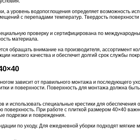
условия.
ики, а уровень водопоглощения определяет возможность и
мещений с перепадами температур. Твердость поверхности 
специальную проверку и сертифицирована по международн
ность материала.
ется обращать внимание на производителя, ассортимент к
ции низкого качества и обеспечит долгий срок службы покр
40×40
ногом зависит от правильного монтажа и последующего ухо
тки и поверхности. Поверхность для монтажа должна быть 
ов и использовать специальные крестики для обеспечения 
ую поверхность. При работе с плиткой размером 40×40 важн
ые подрезки и повреждения.
ндации по уходу. Для ежедневной уборки подходят мягкие 