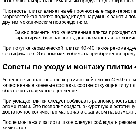
позволяют выбрать оптимальный продукт под конкретные 
Плотность плитки влияет на её прочностные характерист
Морозостойкая плитка подходит для наружных работ и по
другим механическим повреждениям.
Важно помнить, что качественная плитка проходит 
гарантирует безопасность, долговечность и экологич
При покупке керамической плитки 40×40 также рекоменду
сертификатов. Это поможет избежать приобретения продук
Советы по уходу и монтажу плитки 
Успешное использование керамической плитки 40×40 во м
качественные клеевые составы, соответствующие типу пли
обеспечить надежное сцепление.
При укладке плитки следует соблюдать равномерность шв
элементами. Это позволит создать аккуратную и эстетичн
достаточное количество материала с запасом на возможн
После монтажа и затирки швов следует соблюдать рекоме
химикатов.